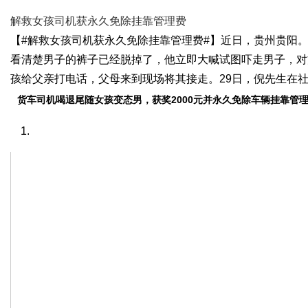
网
解救女孩司机获永久免除挂靠管理费
【#解救女孩司机获永久免除挂靠管理费#】近日，贵州贵阳
看清楚男子的裤子已经脱掉了，他立即大喊试图吓走男子，对
孩给父亲打电话，父母来到现场将其接走。29日，倪先生在
货车司机喝退尾随女孩变态男，获奖2000元并永久免除车辆挂靠管