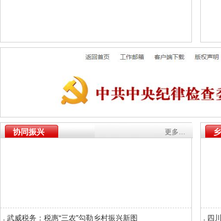
协同振兴
更多…
乡
.
武威税务：税惠“三农”勾勒乡村振兴新图
.
四川