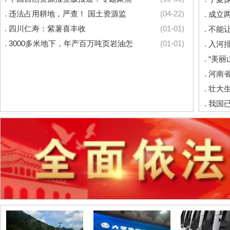
.
违法占用耕地，严查！ 国土资源监
(04-22)
.
成立
.
四川仁寿：紫薯喜丰收
(01-01)
.
不能让
.
3000多米地下，年产百万吨页岩油怎
(01-01)
.
入河
.
“美丽
.
河南省
.
壮大生
.
我国