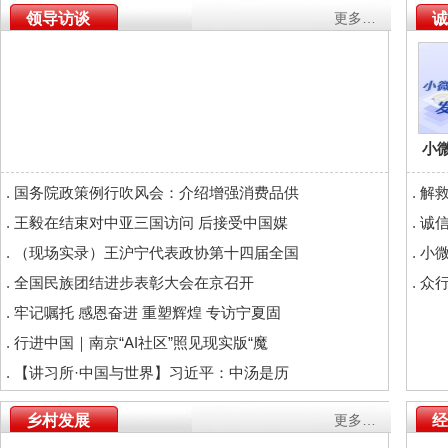
领导访谈
更多…
诚
小
.
国务院政策例行吹风会：介绍增强消费品供
.
解
.
王毅在结束对中亚三国访问 后接受中国媒
.
诚信
.
（现场实录）王沪宁代表政协第十四届全国
.
小
.
全国民族团结进步表彰大会在京召开
.
众
.
牢记嘱托 感恩奋进 重塑辉煌 专访宁夏固
.
行进中国｜南京“AI社区”照见现实版“魔
.
【讲习所·中国与世界】习近平：中汤是历
乡村发展
更多…
经