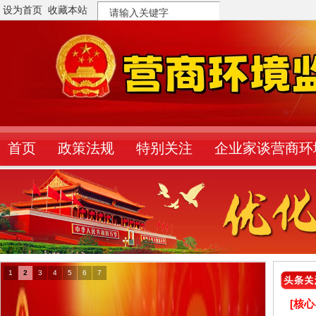
设为首页
收藏本站
搜
索
首页
政策法规
特别关注
企业家谈营商环
1
2
3
4
5
6
7
[核心