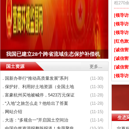
程270
[
领导访
[
领导访
[
领导访
[
红色旅
[
诚信营
我国已建立28个跨省流域生态保护补偿机
[
诚信营
国土资源
更多…
[
诚信营
[
领导访
.
国新办举行“推动高质量发展”系列
(11-30)
.
保护好、利用好土地资源（全国土地
(11-30)
.
富豪杭州买地被喊停，5423万元保证
(11-28)
.
“入地”之旅怎么走？他给出了答案
(11-28)
.
网站介绍
(11-15)
生态
.
大连：“多规合一”开启国土空间治
(11-14)
.
中国自然资源报整版报道！专题聚焦
(10-30)
.
宁夏探